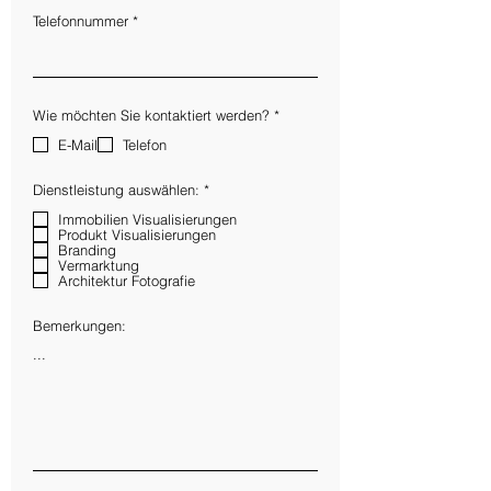
Telefonnummer
P
Wie möchten Sie kontaktiert werden?
*
f
l
E-Mail
Telefon
i
c
h
P
Dienstleistung auswählen:
*
t
f
f
l
Immobilien Visualisierungen
e
i
Produkt Visualisierungen
l
c
Branding
d
h
Vermarktung
t
Architektur Fotografie
f
e
l
Bemerkungen:
d