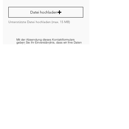
Datei hochladen
Unterstützte Datei hochladen (max. 15 MB)
Mit der Absendung dieses Kontaktformulars
geben Sie Ihr Einverständnis, dass wir Ihre Daten
zur Offert­erstellung und Beantwortung Ihrer
Anfrage (inkl. Kontaktaufnahme) verwenden
dürfen. Weitere Informationen dazu, wie wir Ihre
Daten verwenden, finden Sie in unserer
Datenschutzerklärung
(Datenschutz).
SENDEN