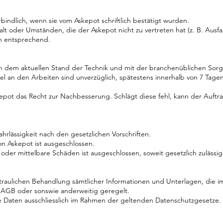
erbindlich, wenn sie vom Askepot schriftlich bestätigt wurden.
 oder Umständen, die der Askepot nicht zu vertreten hat (z. B. Ausfal
en entsprechend.
ch dem aktuellen Stand der Technik und mit der branchenüblichen Sorgf
el an den Arbeiten sind unverzüglich, spätestens innerhalb von 7 Tage
epot das Recht zur Nachbesserung. Schlägt diese fehl, kann der Auft
ahrlässigkeit nach den gesetzlichen Vorschriften.
von Askepot ist ausgeschlossen.
der mittelbare Schäden ist ausgeschlossen, soweit gesetzlich zulässig
 vertraulichen Behandlung sämtlicher Informationen und Unterlagen, d
n AGB oder sonswie anderweitig geregelt.
 Daten ausschliesslich im Rahmen der geltenden Datenschutzgesetze.