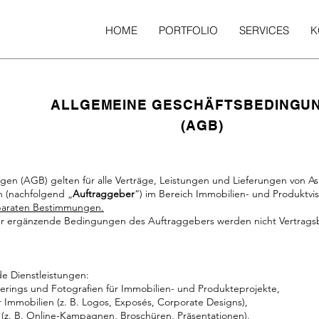
HOME
PORTFOLIO
SERVICES
K
ALLGEMEINE GESCHÄFTSBEDINGU
(AGB)
en (AGB) gelten für alle Verträge, Leistungen und Lieferungen von As
n (nachfolgend „
Auftraggeber
“) im Bereich Immobilien- und Produktvi
eparaten Bestimmungen.
 ergänzende Bedingungen des Auftraggebers werden nicht Vertragsbes
de Dienstleistungen:
derings und Fotografien für Immobilien- und Produkteprojekte,
 Immobilien (z. B. Logos, Exposés, Corporate Designs),
(z. B. Online-Kampagnen, Broschüren, Präsentationen).