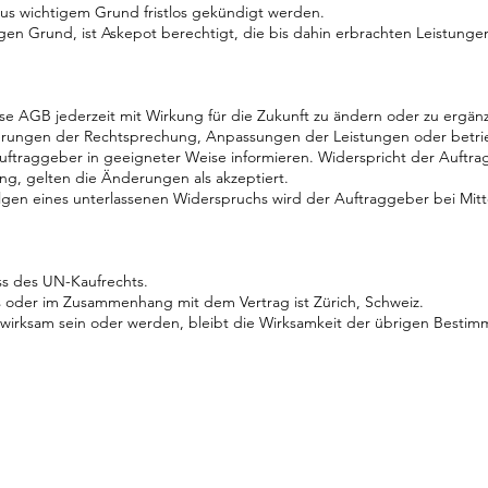
aus wichtigem Grund fristlos gekündigt werden.
gen Grund, ist Askepot berechtigt, die bis dahin erbrachten Leistun
se AGB jederzeit mit Wirkung für die Zukunft zu ändern oder zu ergänzen
ungen der Rechtsprechung, Anpassungen der Leistungen oder betrie
uftraggeber in geeigneter Weise informieren. Widerspricht der Auf
ung, gelten die Änderungen als akzeptiert.
olgen eines unterlassenen Widerspruchs wird der Auftraggeber bei Mi
uss des UN-Kaufrechts.
 aus oder im Zusammenhang mit dem Vertrag ist Zürich, Schweiz.
nwirksam sein oder werden, bleibt die Wirksamkeit der übrigen Besti