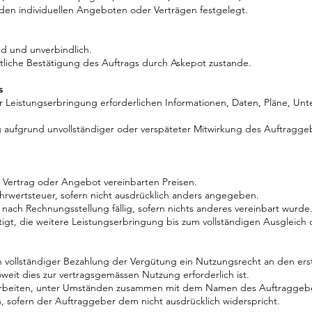
 den individuellen Angeboten oder Verträgen festgelegt.
nd und unverbindlich.
iftliche Bestätigung des Auftrags durch Askepot zustande.
s
ur Leistungserbringung erforderlichen Informationen, Daten, Pläne, Unt
g aufgrund unvollständiger oder verspäteter Mitwirkung des Auftraggebe
m Vertrag oder Angebot vereinbarten Preisen.
Mehrwertsteuer, sofern nicht ausdrücklich anders angegeben.
 nach Rechnungsstellung fällig, sofern nichts anderes vereinbart wurde
htigt, die weitere Leistungserbringung bis zum vollständigen Ausgleic
vollständiger Bezahlung der Vergütung ein Nutzungsrecht an den erste
oweit dies zur vertragsgemässen Nutzung erforderlich ist.
ten Arbeiten, unter Umständen zusammen mit dem Namen des Auftraggeb
en, sofern der Auftraggeber dem nicht ausdrücklich widerspricht.