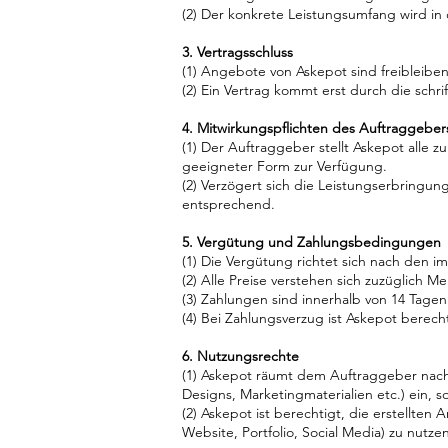
(2) Der konkrete Leistungsumfang wird in
3. Vertragsschluss
(1) Angebote von Askepot sind freibleibe
(2) Ein Vertrag kommt erst durch die schr
4. Mitwirkungspflichten des Auftraggeber
(1) Der Auftraggeber stellt Askepot alle z
geeigneter Form zur Verfügung.
(2) Verzögert sich die Leistungserbringun
entsprechend.
5. Vergütung und Zahlungsbedingungen
(1) Die Vergütung richtet sich nach den i
(2) Alle Preise verstehen sich zuzüglich 
(3) Zahlungen sind innerhalb von 14 Tagen
(4) Bei Zahlungsverzug ist Askepot berec
6. Nutzungsrechte
(1) Askepot räumt dem Auftraggeber nach 
Designs, Marketingmaterialien etc.) ein, s
(2) Askepot ist berechtigt, die erstell
Website, Portfolio, Social Media) zu nutz